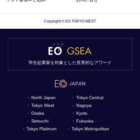
Copyright © EO TOKYO WEST
学生起業家を対象とした世界的なアワード
North Japan
Tokyo Central
▼
▼
Tokyo West
Nagoya
▼
▼
Osaka
Kyoto
▼
▼
Setouchi
Fukuoka
▼
▼
Tokyo Platinum
Tokyo Metropolitan
▼
▼