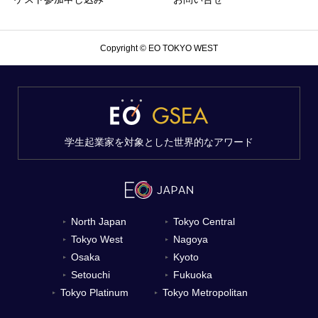
Copyright © EO TOKYO WEST
学生起業家を対象とした世界的なアワード
North Japan
Tokyo Central
▼
▼
Tokyo West
Nagoya
▼
▼
Osaka
Kyoto
▼
▼
Setouchi
Fukuoka
▼
▼
Tokyo Platinum
Tokyo Metropolitan
▼
▼