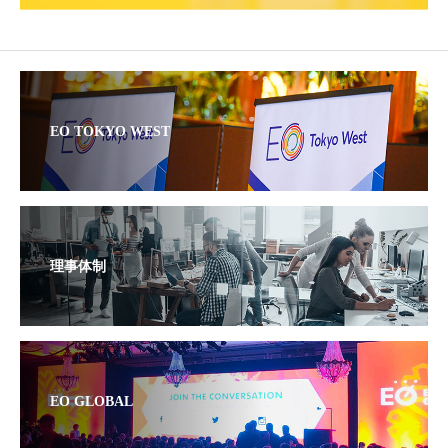
EO TOKYO WEST
理事体制
EO GLOBAL