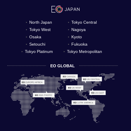
North Japan
Tokyo Central
▼
▼
Tokyo West
Nagoya
▼
▼
Osaka
Kyoto
▼
▼
Setouchi
Fukuoka
▼
▼
Tokyo Platinum
Tokyo Metropolitan
▼
▼
EO GLOBAL