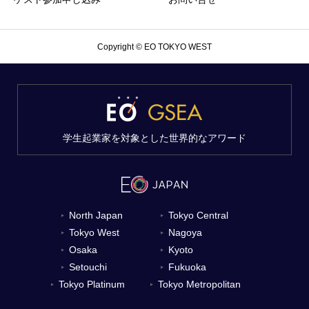
Copyright © EO TOKYO WEST
学生起業家を対象とした世界的なアワード
North Japan
Tokyo Central
▼
▼
Tokyo West
Nagoya
▼
▼
Osaka
Kyoto
▼
▼
Setouchi
Fukuoka
▼
▼
Tokyo Platinum
Tokyo Metropolitan
▼
▼